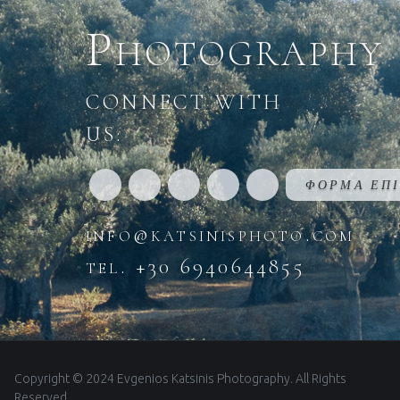
Photography
CONNECT WITH
US:
ΦΟΡΜΑ ΕΠΙ
info@katsinisphoto.com
tel. +30 6940644855
Copyright © 2024 Evgenios Katsinis Photography. All Rights
Reserved.