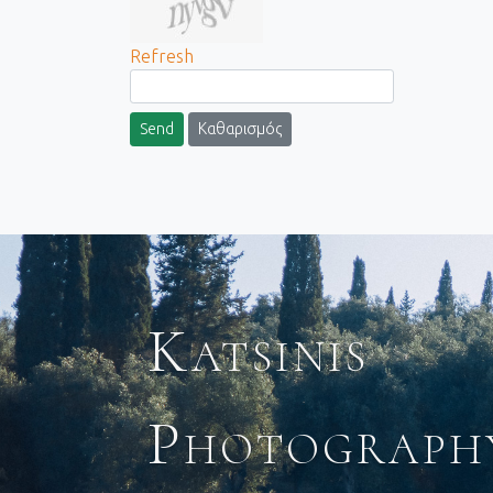
Refresh
Send
Καθαρισμός
Katsinis
Photograph