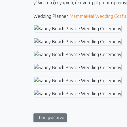
γέλια του ζευγαριού, έκανε τη μέρα αυτή πρα
Wedding Planner
MammaMia! Wedding Corfu
Προηγούμενο άρθρο: Μια ιστορία αγάπης ανάμεσα σ
Προηγούμενο