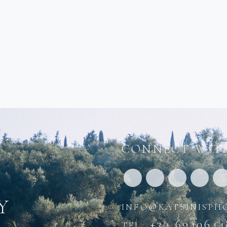
CONNECT WITH
y
info@katsinisph
tel. +30 6940644