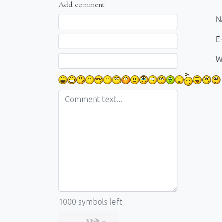
Add comment
Comment text
N
E-
W
1000
symbols left