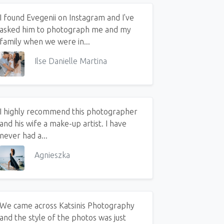
I found Evegenii on Instagram and I've
asked him to photograph me and my
family when we were in...
Ilse Danielle Martina
I highly recommend this photographer
and his wife a make-up artist. I have
never had a...
Agnieszka
We came across Katsinis Photography
ος στην εκκλησία του Αγίου Σπυρίδωνα στην παλιά πόλη της Κέρκυρας 
and the style of the photos was just