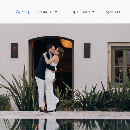
Αρχική
Πακέτα
Πορτφόλιο
Κριτικές