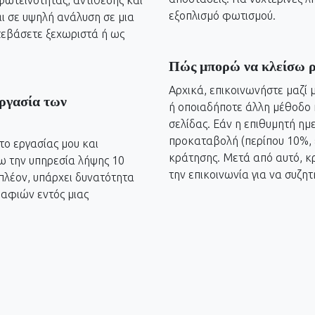
ωτεινότητας, αντίθεσης και
εξοπλισμό φωτισμού.
 σε υψηλή ανάλυση σε μια
ατεβάσετε ξεχωριστά ή ως
Πώς μπορώ να κλείσω ρ
Αρχικά, επικοινωνήστε μαζί
εργασία των
ή οποιαδήποτε άλλη μέθοδο 
σελίδας. Εάν η επιθυμητή ημε
προκαταβολή (περίπου 10%, ε
το εργασίας μου και
κράτησης. Μετά από αυτό, κρ
ω την υπηρεσία λήψης 10
την επικοινωνία για να συζητ
λέον, υπάρχει δυνατότητα
αφιών εντός μιας