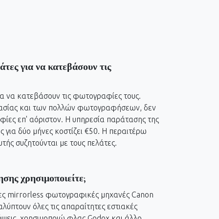
άτες για να κατεβάσουν τις
ια να κατεβάσουν τις φωτογραφίες τους.
γασίας και των πολλών φωτογραφήσεων, δεν
ες επ' αόριστον. Η υπηρεσία παράτασης της
για δύο μήνες κοστίζει €50. Η περαιτέρω
τής συζητούνται με τους πελάτες.
σης χρησιμοποιείτε;
νες mirrorless φωτογραφικές μηχανές Canon
λύπτουν όλες τις απαραίτητες εστιακές
λήψεις, χρησιμοποιώ φλας Godox και άλλο