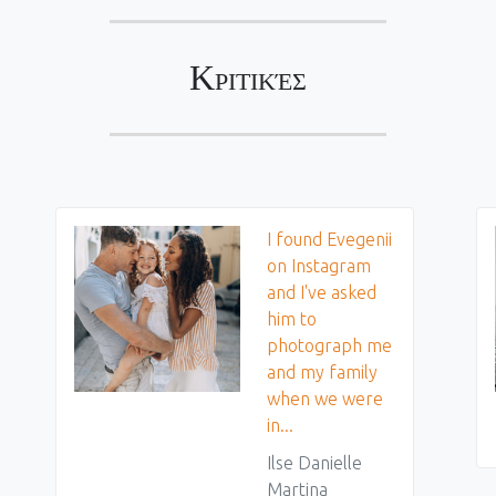
Κριτικές
I found Evegenii
on Instagram
and I've asked
him to
photograph me
and my family
when we were
in...
Ilse Danielle
Martina