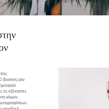
στην
ον
ατίας
Ο βασικός μου
δημιουργώ
ς τις αξέχαστες
ιση γάμων,
φωτογραφίσεων,
η μοναδική