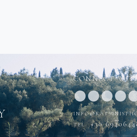
CONNECT WITH
y
info@katsinisph
tel. +30 6940644