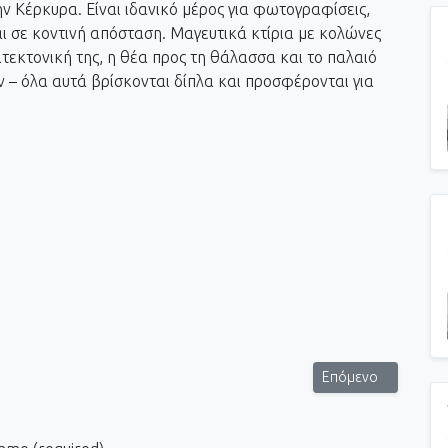
ν Κέρκυρα. Είναι ιδανικό μέρος για φωτογραφίσεις,
 σε κοντινή απόσταση. Μαγευτικά κτίρια με κολώνες
ιτεκτονική της, η θέα προς τη θάλασσα και το παλαιό
 – όλα αυτά βρίσκονται δίπλα και προσφέρονται για
υ Σπυρίδωνα στην παλιά πόλη της Κέρκυρας - Κέρκυρα 2020
Επόμενο άρθρο: Stun
Επόμενο