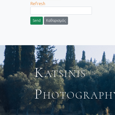
Refresh
Send
Καθαρισμός
Katsinis
Photograph