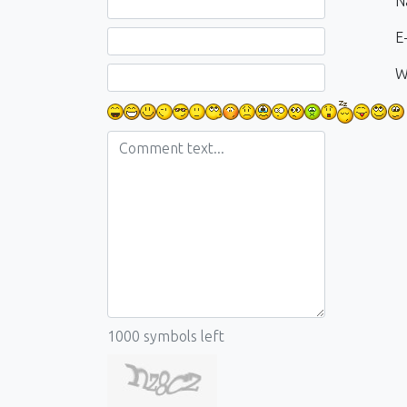
Comment text
N
E-
W
1000
symbols left